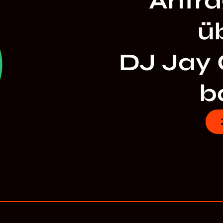
Anfra
ü
DJ Jay 
ba